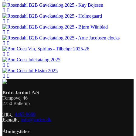
Brdr. Jardorf A/S
Tempovej 46
2750 Ballerup
Tlf.:
4465 0600
E-mail:
info@jardex.dk
Åbningstider